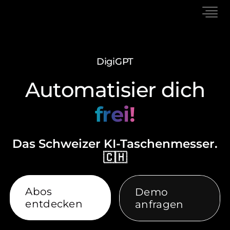
Skip
to
content
Suche Webpreise für Material Y
Fasse diese PDF in 5 Punkten zusammen
Summiere Meeting-Noti
DigiGPT
Automatisier dich
frei!
Das Schweizer KI-Taschenmesser.
🇨🇭
Abos
Demo
entdecken
anfragen